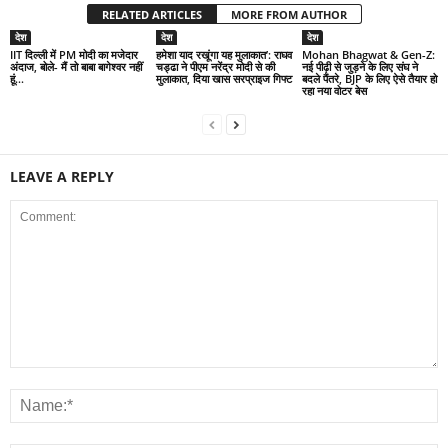
RELATED ARTICLES
MORE FROM AUTHOR
देश
देश
देश
IIT दिल्ली में PM मोदी का मजेदार
हमेशा याद रखूंगा यह मुलाकात’: राघव
Mohan Bhagwat & Gen-Z:
अंदाज, बोले- मैं तो बाबा बागेश्वर नहीं
चड्ढा ने पीएम नरेंद्र मोदी से की
नई पीढ़ी से जुड़ने के लिए संघ ने
हूं…
मुलाकात, दिया खास सरप्राइज गिफ्ट
बदले पैंतरे, BJP के लिए ऐसे तैयार हो
रहा नया वोटर बेस
LEAVE A REPLY