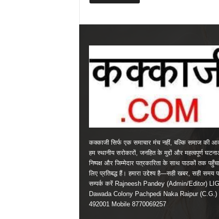
कक्काजी सिर्फ एक समाचार मंच नहीं, बल्कि समाज की आव
हम स्थानीय सरोकारों, जनहित के मुद्दों और महत्वपूर्ण घटन
निष्पक्ष और जिम्मेदार पत्रकारिता के साथ पाठकों तक पहुँचा
लिए प्रतिबद्ध हैं। हमारा उद्देश्य है—सही खबर, सही समय 
सम्पर्क करें Rajneesh Pandey (Admin/Editor) LI
Dawada Colony Pachpedi Naka Raipur (C.G.)
492001 Mobile 8770069257