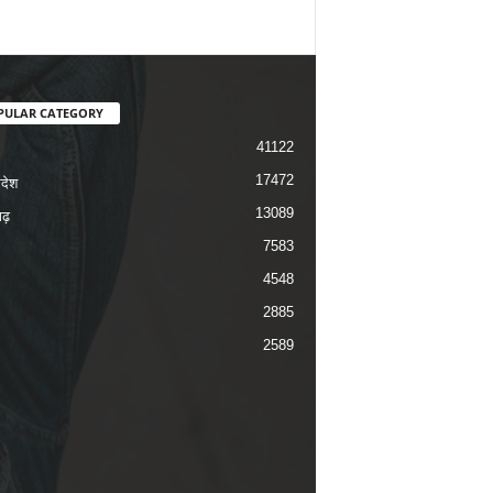
PULAR CATEGORY
41122
17472
रदेश
13089
ढ़
7583
4548
2885
2589