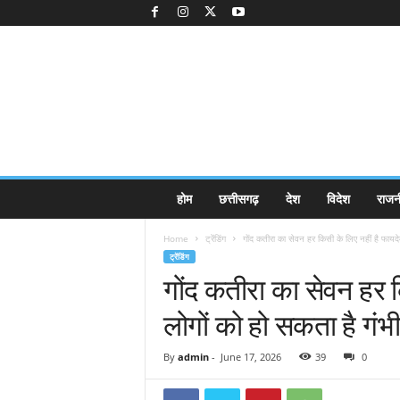
K
होम
छत्तीसगढ़
देश
विदेश
राजन
a
k
Home
ट्रेंडिंग
गोंद कतीरा का सेवन हर किसी के लिए नहीं है फायदे
k
ट्रेंडिंग
a
गोंद कतीरा का सेवन हर क
j
e
लोगों को हो सकता है गं
e
.
c
By
admin
-
June 17, 2026
39
0
o
m