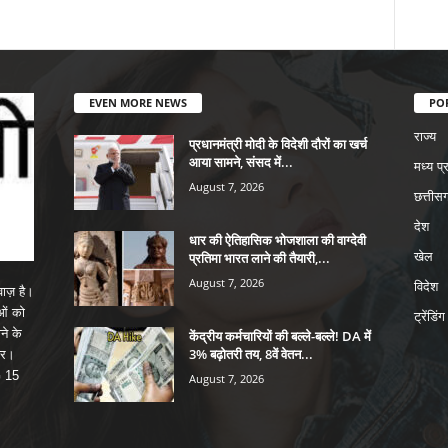
EVEN MORE NEWS
PO
राज्य
प्रधानमंत्री मोदी के विदेशी दौरों का खर्च
आया सामने, संसद में...
मध्य प्
August 7, 2026
छत्तीसग
देश
धार की ऐतिहासिक भोजशाला की वाग्देवी
प्रतिमा भारत लाने की तैयारी,...
खेल
August 7, 2026
विदेश
ाज़ है।
ाओं को
ट्रेंडिंग
ने के
केंद्रीय कर्मचारियों की बल्ले-बल्ले! DA में
3% बढ़ोतरी तय, 8वें वेतन...
पर।
G 15
August 7, 2026