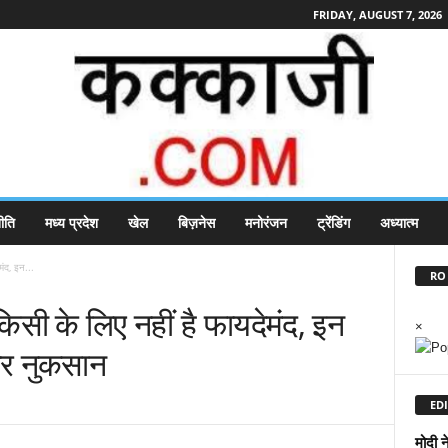
FRIDAY, AUGUST 7, 2026
ीति
मध्य प्रदेश
खेल
बिज़नेस
मनोरंजन
ट्रेंडिंग
अध्यात्म
मंद, इन...
RO 
िसी के लिए नहीं है फायदेमंद, इन
×
भीर नुकसान
EDI
मोदी न