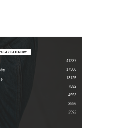
PULAR CATEGORY
41237
17506
रदेश
13125
ढ़
7592
4553
2886
2592