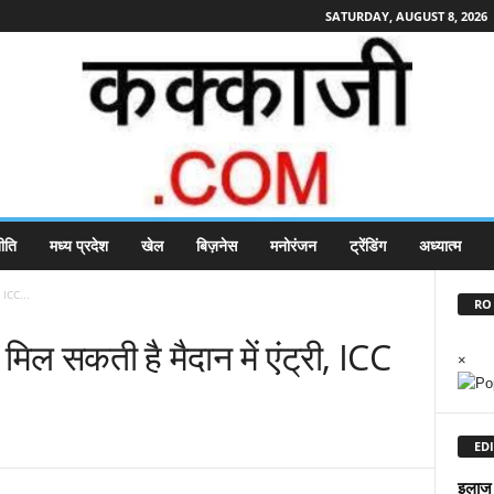
SATURDAY, AUGUST 8, 2026
ीति
मध्य प्रदेश
खेल
बिज़नेस
मनोरंजन
ट्रेंडिंग
अध्यात्म
, ICC...
RO 
मिल सकती है मैदान में एंट्री, ICC
×
EDI
इलाज म