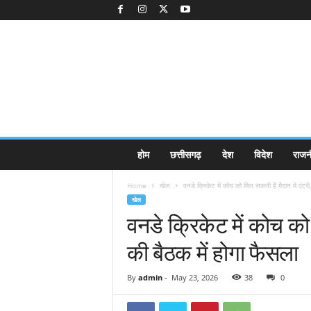
K
होम
छत्तीसगढ़
देश
विदेश
राजन
a
k
Home
खेल
वनडे क्रिकेट में कोच को मिल सकती है मैदान में एंट्री
k
खेल
a
वनडे क्रिकेट में कोच को 
j
e
की बैठक में होगा फैसला
e
.
c
By
admin
-
May 23, 2026
38
0
o
m