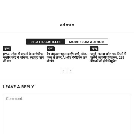
admin
RELATED ARTICLES
MORE FROM AUTHOR
राज्य
राज्य
राज्य
JPSC परीक्षा में धांधली के आरोपों पर
बैग छोड़कर स्कूल आएंगे बच्चे, खेल-
जमुई, नालंदा समेत चार जिलों में
सुप्रीम कोर्ट में याचिका, स्वतंत्र जांच
कला से लेकर AI और रोबोटिक्स तक
खुलेंगे आवासीय विद्यालय, 288
की मांग
सीखेंगे
शिक्षकों की होगी नियुक्ति
LEAVE A REPLY