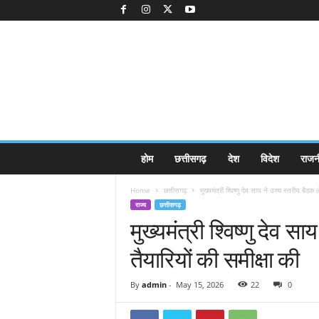
K
होम
छत्तीसगढ़
देश
विदेश
राजन
a
k
Home
छत्तीसगढ़
मुख्यमंत्री श्विष्णु देव साय ने उच्च स्तरीय बैठक 
k
राज्य
छत्तीसगढ़
a
मुख्यमंत्री श्विष्णु देव 
j
e
तैयारियों की समीक्षा की
e
.
c
By
admin
-
May 15, 2026
22
0
o
m