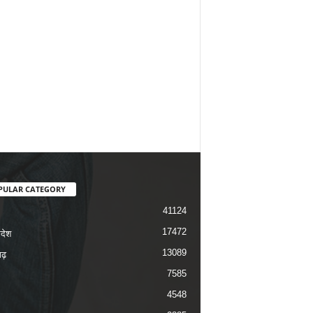
PULAR CATEGORY
41124
17472
रदेश
13089
ढ़
7585
4548