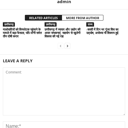
admin
RELATED ARTICLES
MORE FROM AUTHOR
छत्तीसगढ़
छत्तीसगढ़
राज्य
माओवादियों को विस्फोटक पहुंचाने के
छत्तीसगढ़ में व्यापार और उद्योग की
-काशी में दिन भर गूंजा शिव का
मामले में बड़ा फैसला, पति-पत्नी समेत
अपार संभावनाएं, सहयोग से खुलेगी
उद्घोष, अयोध्या भी शिवमय हुई
तीन दोषी करार
विकास की नई राह
LEAVE A REPLY