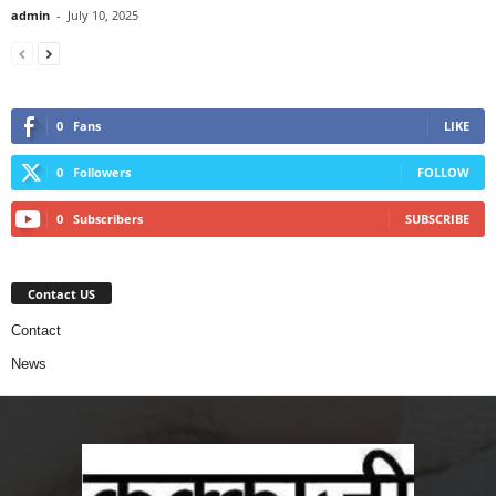
admin
-
July 10, 2025
0
Fans
LIKE
0
Followers
FOLLOW
0
Subscribers
SUBSCRIBE
Contact US
Contact
News