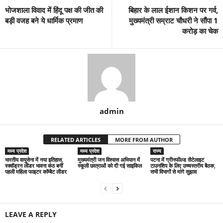
भोजशाला विवाद में हिंदू पक्ष की जीत की
बिहार के लाल ईशान किशन पर गर्व,
बड़ी वजह बने ये धार्मिक प्रमाण
मुख्यमंत्री सम्राट चौधरी ने सौंपा 1
करोड़ का चेक
admin
RELATED ARTICLES
MORE FROM AUTHOR
मध्य प्रदेश
मध्य प्रदेश
राज्य
भारतीय वायुसेना में नया इतिहास,
मुख्यमंत्री जन विश्वास अभियान में
पटना में ग्रीनफील्ड सैटेलाइट
स्क्वॉड्रन लीडर भावना कंठ बनीं
स्कूली छात्राओं को दी गई साइकिल
टाउनशिप के लिए उच्चस्तरीय बैठक,
पहली महिला फाइटर कॉम्बैट लीडर
सभी विभागों से मांगे सुझाव
LEAVE A REPLY