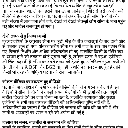
बीच फेंसिंग के पास ही फंस गया. इससे इलाके में भ्रम और तनाव की स्थिति पैदा
हो गई. स्थानीय लोगों का दावा है कि संबंधित व्यक्ति ने खुद को बांग्लादेशी
नागरिक बताया था, लेकिन इसके बावजूद बांग्लादेश की ओर से उसे अपने कब्जे
में लेने से इनकार कर दिया गया. घटना की खबर फैलते ही सीमा के दोनों ओर
बड़ी संख्या में लोग जमा होने लगे. देखते ही देखते सैक
ड़ों लोग सीमा के पास पहुंच
गए और माहौल तनावपूर्ण हो गया।
दोनों तरफ से हुई पत्थरबाजी
प्रत्यक्षदर्शियों के अनुसार सीमा पर जुटी भीड़ के बीच कहासुनी के बाद दोनों ओर
से पथराव शुरू हो गया. अंतरराष्ट्रीय सीमा पर लगी बाड़ के आर-पार पत्थर फेंके
गए, जिससे स्थिति और अधिक संवेदनशील हो गई. हालांकि किसी के गंभीर रूप
से घायल होने की तत्काल कोई सूचना नहीं है, लेकिन घटना ने सुरक्षा एजेंसियों
की चिंता बढ़ा दी है. सीमा पर बढ़ते तनाव को देखते हुए अतिरिक्त सुरक्षा बलों की
तैनाती की गई है. BSF और BGB दोनों ही स्थिति पर नजर बनाए हुए हैं ताकि
किसी भी तरह की अप्रिय घटना को रोका जा सके।
सोशल मीडिया पर वायरल हुए वीडियो
घटना के बाद सोशल मीडिया पर कई वीडियो तेजी से वायरल होने लगे हैं. इन
वीडियो में सीमा के दोनों ओर बड़ी संख्या में लोगों की मौजूदगी और तनावपूर्ण
माहौल दिखाई देने का दावा किया जा रहा है. हालांकि प्रशासन और सुरक्षा
एजेंसियों ने अभी तक वायरल वीडियो की आधिकारिक पुष्टि नहीं की है.
अधिकारियों का कहना है कि वीडियो की सत्यता की जांच की जा रही है और
लोगों से अफवाहों पर ध्यान न देने की अपील की गई है।
हालात पर नजर, बातचीत से समाधान की कोशिश
सूत्रों के मुताबिक, मामले को सुलझाने के लिए दोनों देशों के सीमा प्रबंधन तंत्र