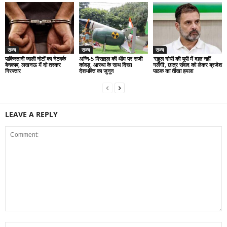
राज्य
राज्य
राज्य
पाकिस्तानी जाली नोटों का नेटवर्क
अग्नि-5 मिसाइल की थीम पर सजी
‘राहुल गांधी की यूपी में दाल नहीं
बेनकाब, लखनऊ में दो तस्कर
कांवड़, आस्था के साथ दिखा
गलेगी’, छात्र संवाद को लेकर ब्रजेश
गिरफ्तार
देशभक्ति का जुनून
पाठक का तीखा हमला
LEAVE A REPLY