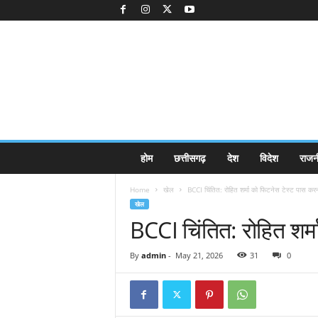
K
होम
छत्तीसगढ़
देश
विदेश
राजन
a
k
Home
खेल
BCCI चिंतित: रोहित शर्मा को फिटनेस टेस्ट पास करन
k
खेल
a
BCCI चिंतित: रोहित शर्
j
e
e
By
admin
-
May 21, 2026
31
0
.
c
o
m