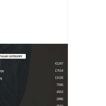
PULAR CATEGORY
41247
17514
रदेश
13126
ढ़
7595
4553
2886