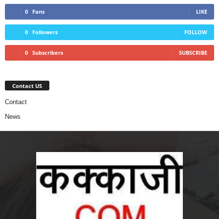
0
Fans
LIKE
0
Followers
FOLLOW
0
Subscribers
SUBSCRIBE
Contact US
Contact
News