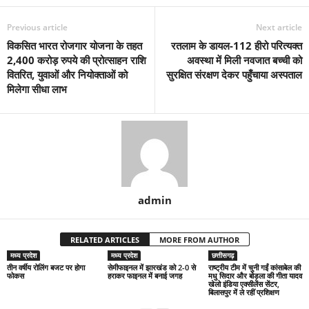
Previous article
Next article
विकसित भारत रोजगार योजना के तहत
रतलाम के डायल-112 हीरो परित्यक्त
2,400 करोड़ रुपये की प्रोत्साहन राशि
अवस्था में मिली नवजात बच्ची को
वितरित, युवाओं और नियोक्ताओं को
सुरक्षित संरक्षण देकर पहुँचाया अस्पताल
मिलेगा सीधा लाभ
admin
RELATED ARTICLES
MORE FROM AUTHOR
मध्य प्रदेश
मध्य प्रदेश
छत्तीसगढ़
तीन वर्षीय रोलिंग बजट पर होगा
सेमीफाइनल में झारखंड को 2-0 से
राष्ट्रीय टीम में चुनी गईं कांसाबेल की
फोकस
हराकर फाइनल में बनाई जगह
मधु सिदार और बोड़ला की गीता यादव
खेलो इंडिया एक्सीलेंस सेंटर,
बिलासपुर में ले रहीं प्रशिक्षण