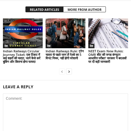
RELATED ARTICLES
MORE FROM AUTHOR
देश
देश
देश
Indian Railways Circular
Indian Railways Rule: ट्रेन
NEET Exam New Rules:
Journey Ticket: एक टिकट में
यात्रा से पहले जान लें रेलवे का 5
OMR शीट की जगह कंप्यूटर
कई शहरों की यात्रा, जानें कैसे करें
मिनट नियम, नहीं होगी परेशानी
आधारित परीक्षा? सरकार ने बदलावों
बुकिंग और कितना होगा फायदा
पर दी बड़ी जानकारी
LEAVE A REPLY