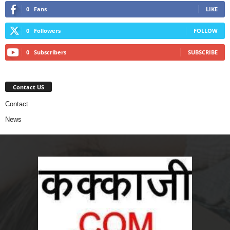
0
Fans
LIKE
0
Followers
FOLLOW
0
Subscribers
SUBSCRIBE
Contact US
Contact
News