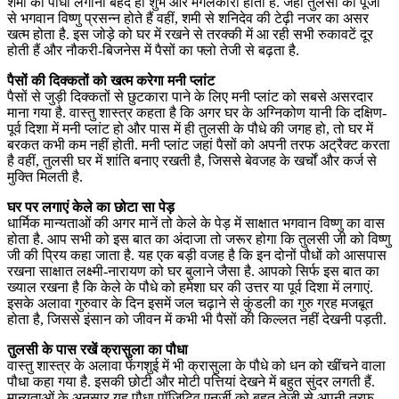
शमी का पौधा लगाना बेहद ही शुभ और मंगलकारी होता है. जहां तुलसी की पूजा
से भगवान विष्णु प्रसन्न होते हैं वहीं, शमी से शनिदेव की टेढ़ी नजर का असर
खत्म होता है. इस जोड़े को घर में रखने से तरक्की में आ रही सभी रुकावटें दूर
होती हैं और नौकरी-बिजनेस में पैसों का फ्लो तेजी से बढ़ता है.
पैसों की दिक्कतों को खत्म करेगा मनी प्लांट
पैसों से जुड़ी दिक्कतों से छुटकारा पाने के लिए मनी प्लांट को सबसे असरदार
माना गया है. वास्तु शास्त्र कहता है कि अगर घर के अग्निकोण यानी कि दक्षिण-
पूर्व दिशा में मनी प्लांट हो और पास में ही तुलसी के पौधे की जगह हो, तो घर में
बरकत कभी कम नहीं होती. मनी प्लांट जहां पैसों को अपनी तरफ अट्रैक्ट करता
है वहीं, तुलसी घर में शांति बनाए रखती है, जिससे बेवजह के खर्चों और कर्ज से
मुक्ति मिलती है.
घर पर लगाएं केले का छोटा सा पेड़
धार्मिक मान्यताओं की अगर मानें तो केले के पेड़ में साक्षात भगवान विष्णु का वास
होता है. आप सभी को इस बात का अंदाजा तो जरूर होगा कि तुलसी जी को विष्णु
जी की प्रिय कहा जाता है. यह एक बड़ी वजह है कि इन दोनों पौधों को आसपास
रखना साक्षात लक्ष्मी-नारायण को घर बुलाने जैसा है. आपको सिर्फ इस बात का
ख्याल रखना है कि केले के पौधे को हमेशा घर की उत्तर या पूर्व दिशा में लगाएं.
इसके अलावा गुरुवार के दिन इसमें जल चढ़ाने से कुंडली का गुरु ग्रह मजबूत
होता है, जिससे इंसान को जीवन में कभी भी पैसों की किल्लत नहीं देखनी पड़ती.
तुलसी के पास रखें क्रासुला का पौधा
वास्तु शास्त्र के अलावा फेंगशुई में भी क्रासुला के पौधे को धन को खींचने वाला
पौधा कहा गया है. इसकी छोटी और मोटी पत्तियां देखने में बहुत सुंदर लगती हैं.
मान्यताओं के अनुसार यह पौधा पॉजिटिव एनर्जी को बहुत तेजी से अपनी तरफ