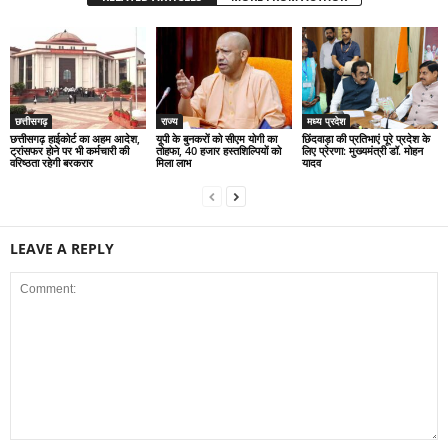
छत्तीसगढ़
राज्य
मध्य प्रदेश
छत्तीसगढ़ हाईकोर्ट का अहम आदेश,
यूपी के बुनकरों को सीएम योगी का
छिंदवाड़ा की प्रतिभाएं पूरे प्रदेश के
ट्रांसफर होने पर भी कर्मचारी की
तोहफा, 40 हजार हस्तशिल्पियों को
लिए प्रेरणा: मुख्यमंत्री डॉ. मोहन
वरिष्ठता रहेगी बरकरार
मिला लाभ
यादव
LEAVE A REPLY