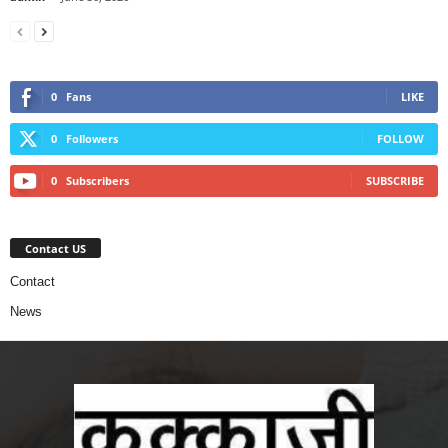
0
Fans
LIKE
0
Followers
FOLLOW
0
Subscribers
SUBSCRIBE
Contact US
Contact
News