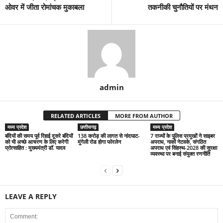
ओवर में जीता रोमांचक मुकाबला
तकनीकी चुनौतियों पर मंथन
admin
RELATED ARTICLES
MORE FROM AUTHOR
मध्य प्रदेश
छत्तीसगढ़
मध्य प्रदेश
बंदियों की समय पूर्व रिहाई दूसरे बंदियों
138 करोड़ की लागत से नांदघाट-
7 राज्यों के पुलिस प्रमुखों ने साइबर
को भी अच्छे आचरण के लिए करेगी
मुंगेली रोड होगा फोरलेन
अपराध, नार्को नेटवर्क, संगठित
प्रोत्साहित : मुख्यमंत्री डॉ. यादव
अपराध एवं सिंहस्थ-2028 की सुरक्षा
व्यवस्था पर बनाई संयुक्त रणनीति
LEAVE A REPLY