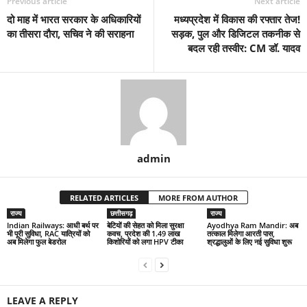
Previous article
Next article
दो माह में भारत सरकार के अधिकारियों
मध्यप्रदेश में विकास की रफ्तार तेज!
का तीसरा दौरा, सचिव ने की सराहना
सड़क, पुल और डिजिटल तकनीक से
बदल रही तस्वीर: CM डॉ. यादव
admin
RELATED ARTICLES
MORE FROM AUTHOR
राज्य
छत्तीसगढ़
राज्य
Indian Railways: आधी बर्थ पर
बेटियों की सेहत को मिला सुरक्षा
Ayodhya Ram Mandir: अब
भी पूरी सुविधा, RAC यात्रियों को
कवच, प्रदेश की 1.49 लाख
तत्काल मिलेगा आरती पास,
अब मिलेगा फुल बेडरोल
किशोरियों को लगा HPV टीका
श्रद्धालुओं के लिए नई सुविधा शुरू
LEAVE A REPLY