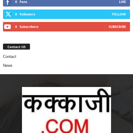
0
Fans
LIKE
0
Followers
FOLLOW
0
Subscribers
SUBSCRIBE
Contact US
Contact
News