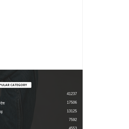
PULAR CATEGORY
41237
17506
रदेश
13125
ढ़
7592
4553