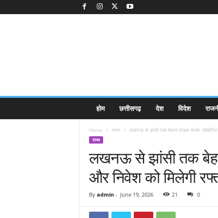
K
होम
छत्तीसगढ़
देश
विदेश
राजन
a
k
Home
राज्य
लखनऊ से झांसी तक बेहतर सड़क संपर्क, औद्योगिक
k
राज्य
a
लखनऊ से झांसी तक बेहत
j
e
और निवेश को मिलेगी रफ्
e
.
c
By
admin
-
June 19, 2026
21
0
o
m